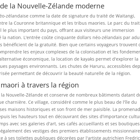
e de la Nouvelle-Zélande moderne
 néo-zélandaise comme la date de signature du traité de Waitangi,
ntre la Couronne britannique et les tribus maories. Le parc du trai
el le plus important du pays, offrant aux visiteurs une immersion
la nation. L'entrée coûte cinquante dollars néo-zélandais par adul
s bénéficient de la gratuité. Bien que certains voyageurs trouvent 
comprendre les enjeux complexes de la colonisation et les fondeme
ternative économique, la location de kayaks permet d'explorer la
ques paysages environnants. Les chutes de Haruru, accessibles de
isée permettant de découvrir la beauté naturelle de la région.
 maori à travers la région
 de la Nouvelle-Zélande et conserve de nombreux bâtiments datant d
e charnière. Ce village, considéré comme le plus beau de l'île du
ses maisons historiques et son front de mer paisible. La promena
puis les hauteurs tout en découvrant des sites d'importance cultu
mps avec ses galeries d'art, ses cafés accueillants et ses boutiques
te également des vestiges des premiers établissements missionnaire
ce à ses toilettes publiques décorées par l'artiste autrichien Fredri