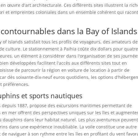
n œuvre d'art architecturale. Ces différents sites illustrent la ric
ori et empreintes coloniales dans un ensemble cohérent qui racon
ncontournables dans la Bay of Islands
y of Islands satisfait tous les profils de voyageurs, des amateurs de
 de culture. Le stationnement à Paihia coûte dix dollars pour quatr
heures, un élément à considérer dans l'organisation de ses journée
bien développées facilitent l'accès aux différents sites tout en
oisisse de parcourir la région en voiture de location à partir de
car dès soixante-dix-neuf euros quotidiens, les options d'héberge
et préférences.
uphins et sports nautiques
 Îles depuis 1887, propose des excursions maritimes permettant de
ies en mer offrent des perspectives uniques sur les îles et augmente
s dauphins dans leur habitat naturel. Les plus aventureux peuven
s dans une expérience inoubliable. La voile constitue une autre
t de naviguer à son rythme entre les îles en profitant du vent favor