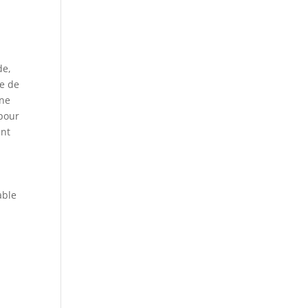
de,
re de
une
 pour
ant
able