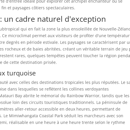
 porte d'entrée idéale pour explorer cet archipel enchanteur où se
 fin et paysages côtiers spectaculaires.
s : un cadre naturel d'exception
btropical qui en fait la zone la plus ensoleillée de Nouvelle-Zélan
. Ce microclimat permet aux visiteurs de profiter d'une températu
tre degrés en période estivale. Les paysages se caractérisent par 
s rocheux et de baies abritées, créant un véritable terrain de jeu
 restent rares, quelques tempêtes peuvent toucher la région pend
me de cette destination prisée.
ux turquoise
eauté avec celles des destinations tropicales les plus réputées. Le s
se dans lesquelles se reflètent les collines verdoyantes
Matauri Bay abrite le mémorial du Rainbow Warrior, tandis que les
solue loin des circuits touristiques traditionnels. La péninsule de
ètres aller-retour accessible en deux heures, permettant de
s. Le Mimiwhangata Coastal Park séduit les marcheurs avec son
emi, réalisable en une heure à une heure trente selon le rythme