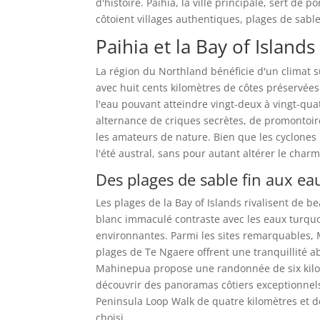
d'histoire. Paihia, la ville principale, sert de
côtoient villages authentiques, plages de sable
Paihia et la Bay of Island
La région du Northland bénéficie d'un climat su
avec huit cents kilomètres de côtes préservées
l'eau pouvant atteindre vingt-deux à vingt-qua
alternance de criques secrètes, de promontoire
les amateurs de nature. Bien que les cyclones
l'été austral, sans pour autant altérer le char
Des plages de sable fin aux ea
Les plages de la Bay of Islands rivalisent de b
blanc immaculé contraste avec les eaux turquoi
environnantes. Parmi les sites remarquables, 
plages de Te Ngaere offrent une tranquillité ab
Mahinepua propose une randonnée de six kilom
découvrir des panoramas côtiers exceptionnel
Peninsula Loop Walk de quatre kilomètres et d
choisi.