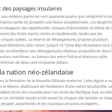
 des paysages insulaires
s aux visiteurs parmi les cent quarante-quatre que comprend la ba
ts marins variés où prospère une faune exceptionnelle. Les dauphin
aux voyageurs des opportunités uniques d'observation et même de
ent des fonds marins riches en biodiversité, tandis que les
es criques isolées. La réserve de Whangamumu propose plusieurs
ze kilomètres aller-retour jusqu'à Te Toroa Bay nécessitant six à 
e de six kilomètres vers Whangamumu Harbour accessible en deux 
xcursions maritimes, un bateau-taxi entre Paihia et Moturua coûte
minimum de deux cent cinquante dollars.
la nation néo-zélandaise
ans la formation de la Nouvelle-Zélande moderne. Cette région a vu
 et Maoris, établissant les fondations d'une nation biculturelle. L
 début d'une ère nouvelle pour ces terres du Pacifique Sud. Au-del
nc un véritable musée à ciel ouvert où chaque site raconte un chap
les peuples autochtones et les nouveaux arrivants européens.