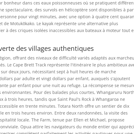
r bonheur dans ces eaux poissonneuses où se pratiquent différen
e spectaculaire, des survols en hélicoptère sont disponibles à par
personne pour vingt minutes, avec une option à quatre cent quaran
et de Motukōkako. Le kayak représente une alternative plus
r à des criques isolées inaccessibles aux bateaux à moteur tout 
erte des villages authentiques
égion, offrant des niveaux de difficulté variés adaptés aux marche
. Le Cape Brett Track représente l'itinéraire le plus ambitieux av
is sur deux jours, nécessitant sept à huit heures de marche
ollars par adulte et vingt dollars par enfant, auxquels s'ajoutent
quante par enfant pour une nuit au refuge. La récompense se mesur
es environnantes. Pour des balades plus courtes, Whangaruru Nort
ux à trois heures, tandis que Saint Paul's Rock à Whangaroa ne
cessible en trente minutes. Totara North offre un sentier de dix
le en trois heures environ. Entre deux randonnées, la visite des
spitalité locale. The Farm, tenue par Ellen et Michael, propose
nviviale. Opua attire les navigateurs du monde entier qui appréc
rrestres complètent parfaitement les activités nautiques pour une