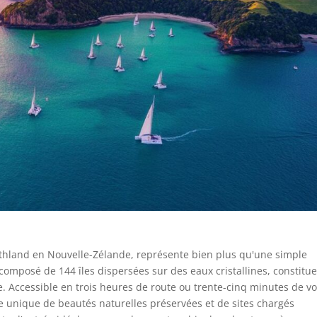
orthland en Nouvelle-Zélande, représente bien plus qu'une simple
composé de 144 îles dispersées sur des eaux cristallines, constitue
. Accessible en trois heures de route ou trente-cinq minutes de vo
e unique de beautés naturelles préservées et de sites chargés