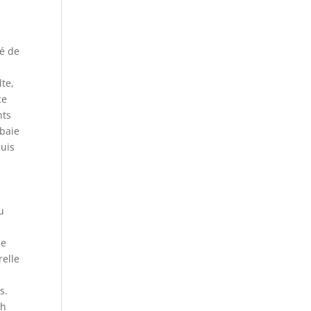
té de
te,
ce
nts
 baie
puis
u
de
relle
s.
ch