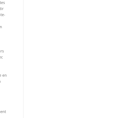
tes
tir
te-
en
urs
ec
e en
h
ient