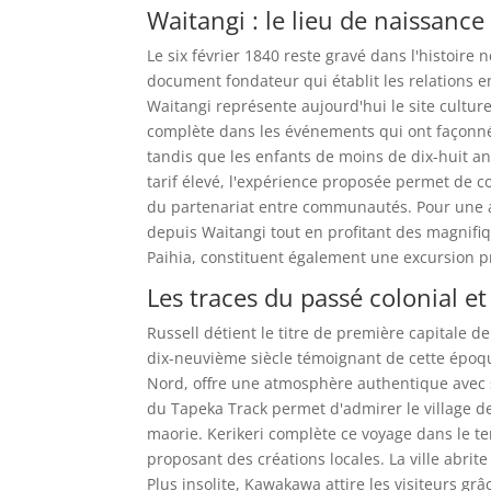
Waitangi : le lieu de naissanc
Le six février 1840 reste gravé dans l'histoire
document fondateur qui établit les relations e
Waitangi représente aujourd'hui le site cultur
complète dans les événements qui ont façonné 
tandis que les enfants de moins de dix-huit an
tarif élevé, l'expérience proposée permet de 
du partenariat entre communautés. Pour une al
depuis Waitangi tout en profitant des magnifi
Paihia, constituent également une excursion pr
Les traces du passé colonial et
Russell détient le titre de première capitale
dix-neuvième siècle témoignant de cette époqu
Nord, offre une atmosphère authentique avec 
du Tapeka Track permet d'admirer le village de
maorie. Kerikeri complète ce voyage dans le te
proposant des créations locales. La ville abri
Plus insolite, Kawakawa attire les visiteurs grâ