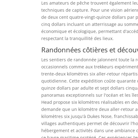
Les amateurs de pêche trouvent également leu
techniques de capture. Pour une vision aérienn
de deux cent quatre-vingt-quinze dollars par 
cinq dollars incluant un atterrissage au somm
économique et écologique, permettant d'accéde
respectant la tranquillité des lieux.
Randonnées côtières et découv
Les sentiers de randonnée jalonnent toute la r
occasionnels comme aux trekkeurs expérimentés
trente-deux kilomètres six aller-retour répart
quotidienne. Cette expédition coûte quarante d
quinze dollars par adulte et sept dollars cin
panoramas exceptionnels sur l'océan et les îl
Head propose six kilomètres réalisables en de
demande que un kilomètre deux aller-retour ac
kilomètres six jusqu'à Dukes Nose, franchissab
villages authentiques permet de découvrir l'ho
hébergement et activités dans une ambiance co
ce havre maritime protégé. Ces expériences te