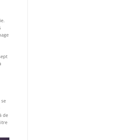
ie.
s
 nage
sept
à
 se
e
à de
itre