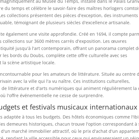
e magnifiquement au Musée du Temps, installé dans le Palais Granv
ure du temps et célèbre le savoir-faire des maîtres horlogers comtoi
 Les collections présentent des pièces d'exception, des instruments
able, témoignant de plusieurs siècles d'excellence artisanale.
te également une visite approfondie. Créé en 1694, il compte par
s collections sur 3600 mètres carrés d'exposition. Les œuvres
ntiquité jusqu'à l'art contemporain, offrant un panorama complet d
 sur les bords du Doubs, complète cette offre culturelle avec ses
la scène artistique locale.
incontournable pour les amateurs de littérature. Située au centre 
rivain avec la ville qui l'a vu naître. Ces institutions culturelles,
de littérature et d'arts numériques qui animent régulièrement la c
e où l'offre événementielle ne cesse de surprendre.
dgets et festivals musicaux internationaux
adaptée à tous les budgets. Des hôtels économiques comme l'Ibi
des demeures historiques, chacun trouve l'option correspondant à 
e d'un marché immobilier attractif, où le prix d'achat d'un apparte
, rendant la ville accessible pour ceux qui envisageraient un séjo