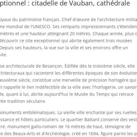
tionnel : citadelle de Vauban, cathédrale
oyaux du patrimoine français. Chef-d'œuvre de l'architecture milita
oine mondial de l'UNESCO. Ses remparts impressionnants s'étenden
 mètres et une hauteur atteignant 20 mètres. Chaque année, plus 
découvrir ce site exceptionnel qui abrite également trois musées
Depuis ses hauteurs, la vue sur la ville et ses environs offre un
ite.
e architecturale de Besançon. Édifiée dès le troisième siècle, elle
itecturaux qui racontent les différentes époques de son évolutio
euvième siècle, constitue une merveille de précision horlogère qui
appelle le lien indéfectible de la ville avec l'horlogerie, un savoir
elle, quant à lui, abrite aujourd'hui le Musée du Temps qui retrace
ette tradition séculaire.
monuments emblématiques. La vieille ville enchante par ses ruelles
sance et hôtels particuliers. Le quartier Battant conserve des ves
Noire, monument gallo-romain de 16 mètres de haut, témoigne de
 des Beaux-Arts et d'Archéologie, créé en 1694, figure parmi les 