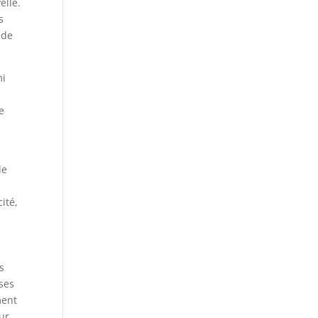
elle.
s
 de
mi
e
de
ité,
s
ses
ment
ur