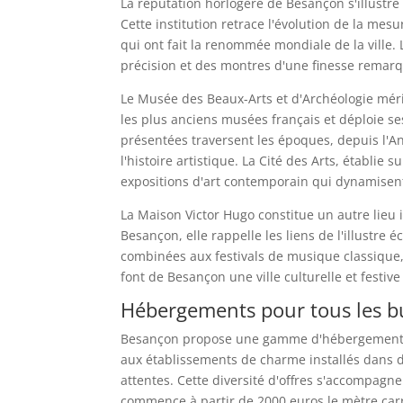
La réputation horlogère de Besançon s'illustr
Cette institution retrace l'évolution de la mes
qui ont fait la renommée mondiale de la ville.
précision et des montres d'une finesse remarqu
Le Musée des Beaux-Arts et d'Archéologie méri
les plus anciens musées français et déploie se
présentées traversent les époques, depuis l'A
l'histoire artistique. La Cité des Arts, établie
expositions d'art contemporain qui dynamisent 
La Maison Victor Hugo constitue un autre lieu 
Besançon, elle rappelle les liens de l'illustre éc
combinées aux festivals de musique classique, 
font de Besançon une ville culturelle et festiv
Hébergements pour tous les bu
Besançon propose une gamme d'hébergements 
aux établissements de charme installés dans 
attentes. Cette diversité d'offres s'accompagn
commence à partir de 2000 euros le mètre carré