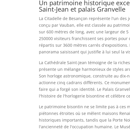
Un patrimoine historique excep
Saint-Jean et palais Granvelle
La Citadelle de Besançon représente l'un des j
conçu par Vauban, elle est classée au patrim
sur 600 mètres de long, avec une largeur de 5
250000 visiteurs franchissent ses portes pour 
répartis sur 3600 mètres carrés d'expositions. 
panorama saisissant qui justifie à lui seul la vis
La Cathédrale Saint-Jean témoigne de la richess
présente un mélange harmonieux de styles arch
Son horloge astronomique, construite au dix-n
actionne cinq cadrans différents. Ce monument r
faire qui a forgé son identité. Le Palais Granv
l'histoire de l'horlogerie bisontine et célèbre c
Le patrimoine bisontin ne se limite pas à ces 
piétonnes étroites où se mêlent maisons Renais
historiques importants, tandis que la Porte 
l'ancienneté de l'occupation humaine. Le Musée