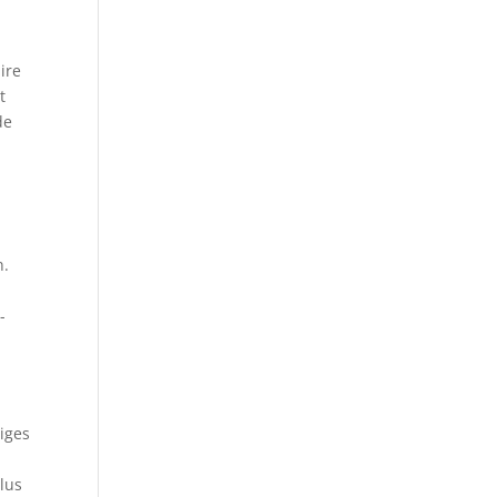
ire
t
de
n.
-
tiges
plus