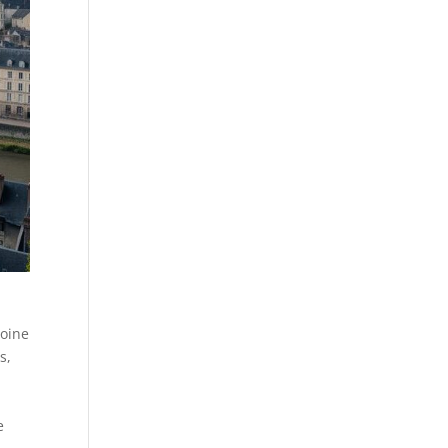
moine
s,
e