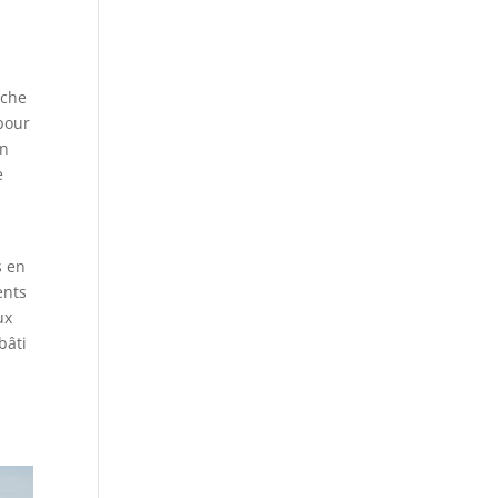
s
îche
pour
en
e
s en
ents
ux
bâti