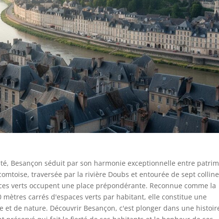
é, Besançon séduit par son harmonie exceptionnelle entre patri
comtoise, traversée par la rivière Doubs et entourée de sept colline
paces verts occupent une place prépondérante. Reconnue comme la
0 mètres carrés d'espaces verts par habitant, elle constitue une
e et de nature. Découvrir Besançon, c'est plonger dans une histoir