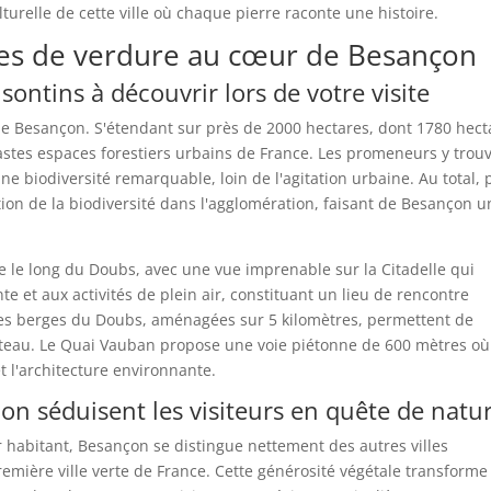
lturelle de cette ville où chaque pierre raconte une histoire.
vres de verdure au cœur de Besançon
sontins à découvrir lors de votre visite
 de Besançon. S'étendant sur près de 2000 hectares, dont 1780 hect
vastes espaces forestiers urbains de France. Les promeneurs y trou
e biodiversité remarquable, loin de l'agitation urbaine. Au total, 
ion de la biodiversité dans l'agglomération, faisant de Besançon u
 le long du Doubs, avec une vue imprenable sur la Citadelle qui
nte et aux activités de plein air, constituant un lieu de rencontre
Les berges du Doubs, aménagées sur 5 kilomètres, permettent de
bateau. Le Quai Vauban propose une voie piétonne de 600 mètres où 
t l'architecture environnante.
on séduisent les visiteurs en quête de natu
r habitant, Besançon se distingue nettement des autres villes
première ville verte de France. Cette générosité végétale transforme