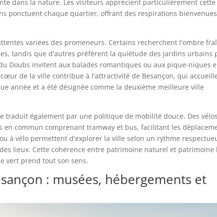
te dans la nature. Les visiteurs apprécient particulièrement cette
ins ponctuent chaque quartier, offrant des respirations bienvenue
attentes variées des promeneurs. Certains recherchent l'ombre fra
es, tandis que d'autres préfèrent la quiétude des jardins urbains 
 du Doubs invitent aux balades romantiques ou aux pique-niques 
 cœur de la ville contribue à l'attractivité de Besançon, qui accueill
aque année et a été désignée comme la deuxième meilleure ville
traduit également par une politique de mobilité douce. Des vélo
ts en commun comprenant tramway et bus, facilitant les déplacem
 ou à vélo permettent d'explorer la ville selon un rythme respectue
des lieux. Cette cohérence entre patrimoine naturel et patrimoine 
e vert prend tout son sens.
Besançon : musées, hébergements et