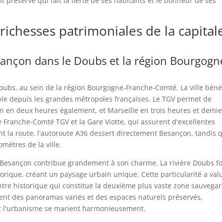
 préservé qui fait la fierté de ses habitants et le bonheur de ses
 richesses patrimoniales de la capital
ançon dans le Doubs et la région Bourgogn
ubs, au sein de la région Bourgogne-Franche-Comté. La ville bénéf
ible depuis les grandes métropoles françaises. Le TGV permet de
n en deux heures également, et Marseille en trois heures et demie
re Franche-Comté TGV et la Gare Viotte, qui assurent d'excellentes
nt la route, l'autoroute A36 dessert directement Besançon, tandis 
omètres de la ville.
e Besançon contribue grandement à son charme. La rivière Doubs 
torique, créant un paysage urbain unique. Cette particularité a val
entre historique qui constitue la deuxième plus vaste zone sauvega
frent des panoramas variés et des espaces naturels préservés,
et l'urbanisme se marient harmonieusement.