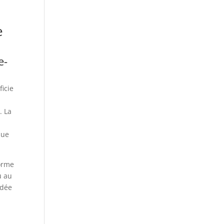
e
e-
icie
. La
que
forme
u au
rdée