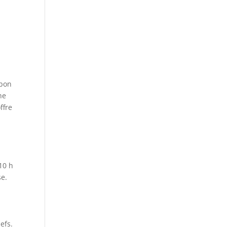
 bon
he
ffre
i
10 h
se.
iefs.