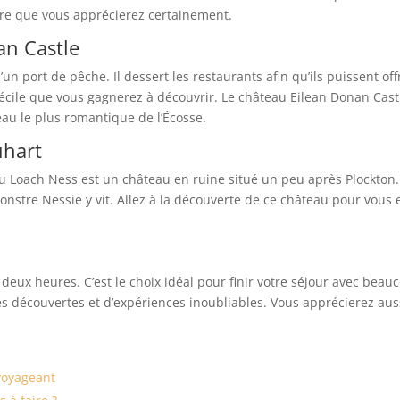
ture que vous apprécierez certainement.
an Castle
d’un port de pêche. Il dessert les restaurants afin qu’ils puissent off
décile que vous gagnerez à découvrir. Le château Eilean Donan Cast
teau le plus romantique de l’Écosse.
uhart
du Loach Ness est un château en ruine situé un peu après Plockton.
monstre Nessie y vit. Allez à la découverte de ce château pour vous 
deux heures. C’est le choix idéal pour finir votre séjour avec beau
s découvertes et d’expériences inoubliables. Vous apprécierez auss
voyageant