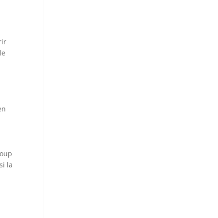
rir
le
en
coup
i la