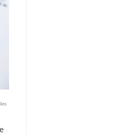
îles
se