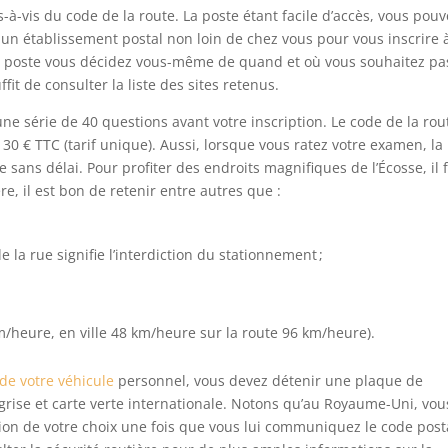
s-à-vis du code de la route. La poste étant facile d’accès, vous pou
er un établissement postal non loin de chez vous pour vous inscrire à
 la poste vous décidez vous-même de quand et où vous souhaitez pa
it de consulter la liste des sites retenus.
 une série de 40 questions avant votre inscription. Le code de la rou
30 € TTC (tarif unique). Aussi, lorsque vous ratez votre examen, la
re sans délai. Pour profiter des endroits magnifiques de l’Écosse, il 
re, il est bon de retenir entre autres que :
e la rue signifie l’interdiction du stationnement ;
 km/heure, en ville 48 km/heure sur la route 96 km/heure).
de votre véhicule
personnel, vous devez détenir une plaque de
 grise et carte verte internationale. Notons qu’au Royaume-Uni, vou
tion de votre choix une fois que vous lui communiquez le code postal