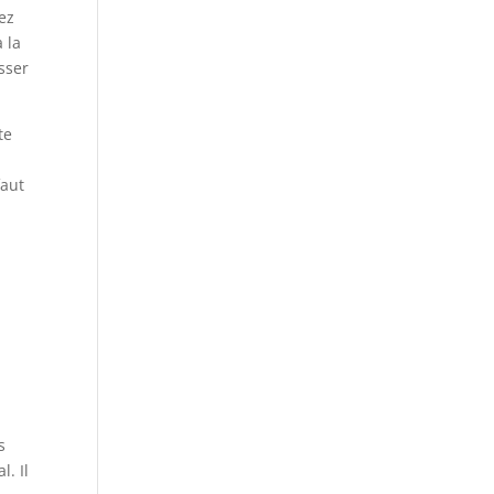
vez
 la
sser
te
faut
s
. Il