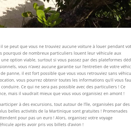
, il se peut que vous ne trouviez aucune voiture à louer pendant vo
eurs pourquoi de nombreux particuliers louent leur véhicule aux
e une option viable, surtout si vous passez par des plateformes dé
ssionnels, vous n’avez aucune garantie sur l’entretien de votre véhi
u de panne, il est fort possible que vous vous retrouviez sans véhic
cation, vous pourrez obtenir toutes les informations qu’il vous fau
conduire. Ce qui ne sera pas possible avec des particuliers ! Ce
ence, mais il vaudrait mieux que vous vous organisiez en amont !
rticiper à des excursions, tout autour de l’île, organisées par des
lus belles activités de la Martinique sont gratuites ! Promenades
tendent pour pas un euro ! Alors, organisez votre voyage
hicule après avoir pris vos billets d’avion !