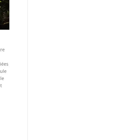
tre
diées
cule
ule
t