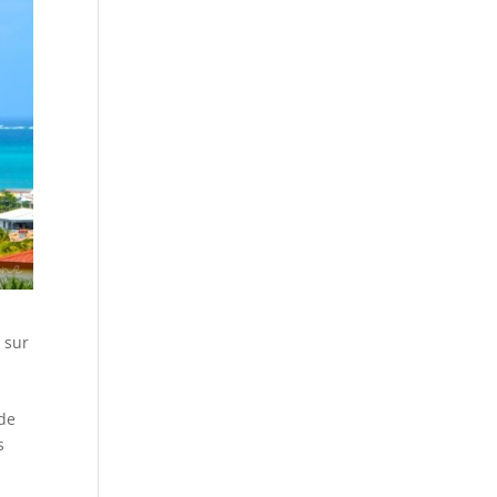
 sur
 de
s