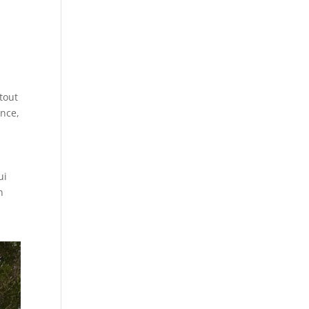
tout
ance,
ui
n