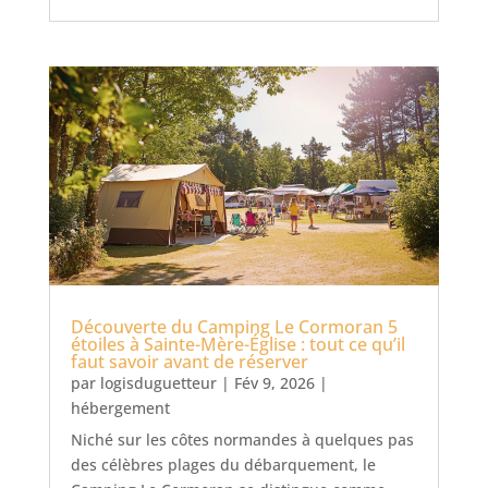
Découverte du Camping Le Cormoran 5
étoiles à Sainte-Mère-Église : tout ce qu’il
faut savoir avant de réserver
par
logisduguetteur
|
Fév 9, 2026
|
hébergement
Niché sur les côtes normandes à quelques pas
des célèbres plages du débarquement, le