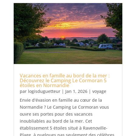
Vacances en famille au bord de la mer :
Découvrez le Camping Le Cormoran 5
étoiles en Normandie
par
logisduguetteur
|
Jan 1, 2026
|
voyage
Envie d'évasion en famille au cœur de la
Normandie ? Le Camping Le Cormoran vous
ouvre ses portes pour des vacances
inoubliables au bord de la mer. Cet
établissement 5 étoiles situé à Ravenoville-
Plage, à quelques pas seulement des célèbres